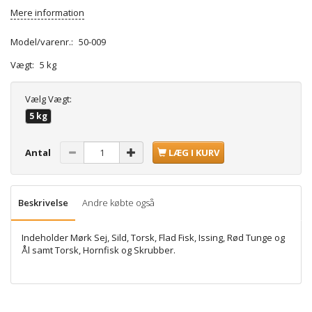
Mere information
Model/varenr.:
50-009
Vægt:
5 kg
Vælg
Vægt:
5 kg
Antal
LÆG I KURV
Beskrivelse
Andre købte også
Indeholder Mørk Sej, Sild, Torsk, Flad Fisk, Issing, Rød Tunge og
Ål samt Torsk, Hornfisk og Skrubber.