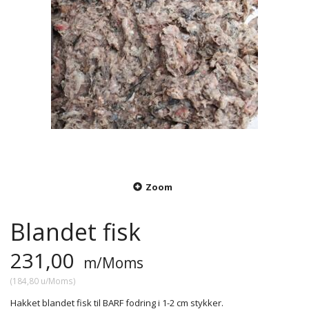
Zoom
Blandet fisk
231,00
m/Moms
(
184,80
u/Moms
)
Hakket blandet fisk til BARF fodring i 1-2 cm stykker.