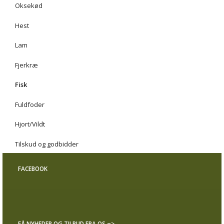
Oksekød
Hest
Lam
Fjerkræ
Fisk
Fuldfoder
Hjort/Vildt
Tilskud og godbidder
FACEBOOK
FÅ NYHEDER OG TILBUD FRA OS =>