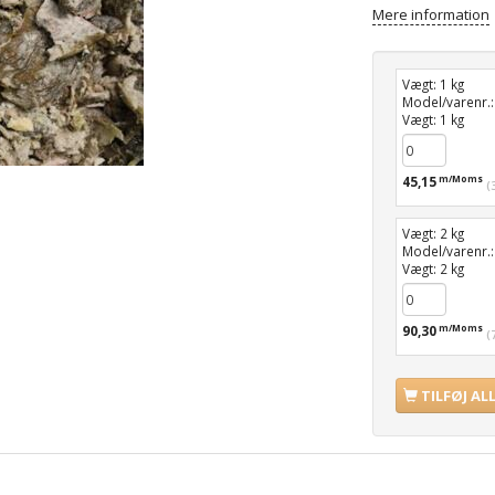
Mere information
Vægt:
1 kg
Model/varenr.
Vægt:
1 kg
45,15
m/Moms
(
Vægt:
2 kg
Model/varenr.
Vægt:
2 kg
90,30
m/Moms
(
TILFØJ AL