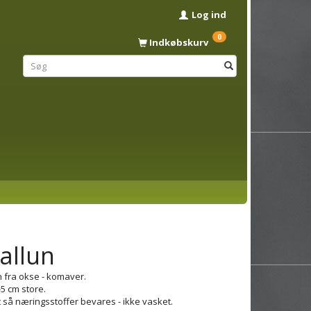
Log ind
0
Indkøbskurv
allun
 fra okse - komaver.
-5 cm store.
t så næringsstoffer bevares - ikke vasket.