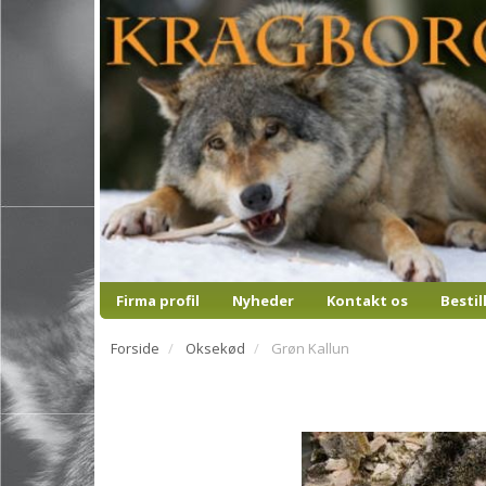
Firma profil
Nyheder
Kontakt os
Bestil
Forside
Oksekød
Grøn Kallun