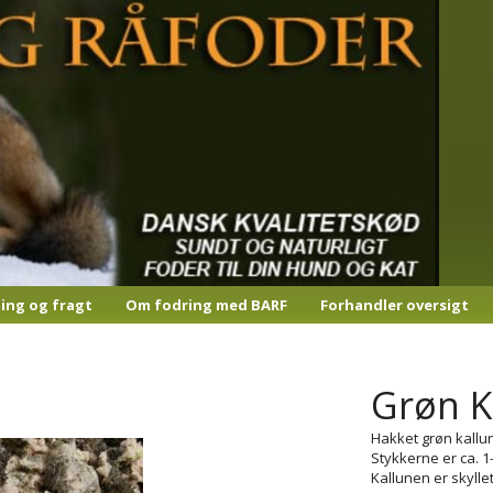
ling og fragt
Om fodring med BARF
Forhandler oversigt
Grøn K
Hakket grøn kallun
Stykkerne er ca. 1
Kallunen er skylle