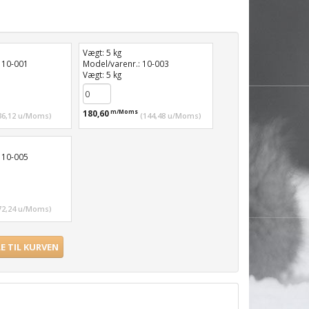
Vægt:
5 kg
:
10-001
Model/varenr.:
10-003
Vægt:
5 kg
180,60
m/Moms
36,12
u/Moms
)
(
144,48
u/Moms
)
:
10-005
72,24
u/Moms
)
LE TIL KURVEN