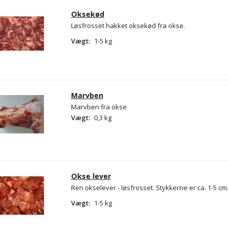
Oksekød
Løsfrosset hakket oksekød fra okse.
Vægt:
1-5 kg
Marvben
Marvben fra okse
Vægt:
0,3 kg
Okse lever
Ren okselever - løsfrosset. Stykkerne er ca. 1-5 cm.
Vægt:
1-5 kg