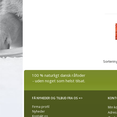
Sortering
100 % naturligt dansk råfoder
- uden noget som helst tilsat.
FÅ NYHEDER OG TILBUD FRA OS =>
KONT
Firma profil
Min k
Nyheder
Adres
Kontakt os