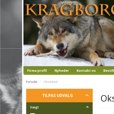
Firma profil
Nyheder
Kontakt os
Bestil
Forside
Oksekød
Skifte
Ok
TILPAS UDVALG
filter
Vægt