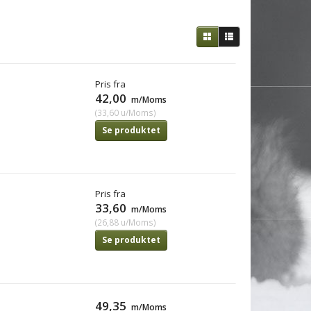
Pris fra
42,00
m/Moms
(
33,60
u/Moms
)
Se produktet
Pris fra
33,60
m/Moms
(
26,88
u/Moms
)
Se produktet
49,35
m/Moms