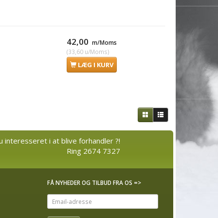
42,00
m/Moms
(
33,60
u/Moms
)
LÆG I KURV
u interesseret i at blive forhandler ?!
Ring 2674 7327
FÅ NYHEDER OG TILBUD FRA OS =>
Email-
adresse