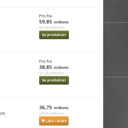
Pris fra
59,85
m/Moms
(
47,88
u/Moms
)
Se produktet
Pris fra
38,85
m/Moms
(
31,08
u/Moms
)
Se produktet
36,75
m/Moms
 cm.
(
29,40
u/Moms
)
LÆG I KURV