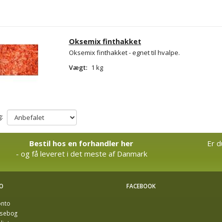
Oksemix finthakket
Oksemix finthakket - egnet til hvalpe.
Vægt:
1 kg
:
Bestil hos en forhandler her
Er d
- og få leveret i det meste af Danmark
O
FACEBOOK
onto
sebog