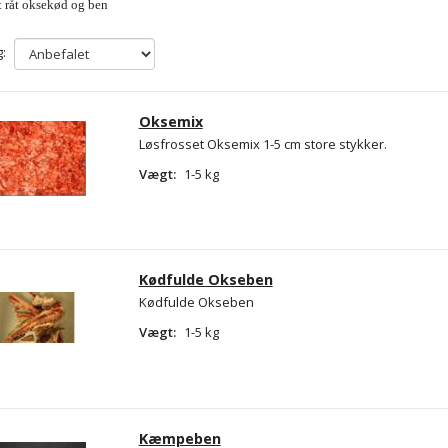
t råt oksekød og ben
:
Oksemix
Løsfrosset Oksemix 1-5 cm store stykker.
Vægt:
1-5 kg
Kødfulde Okseben
Kødfulde Okseben
Vægt:
1-5 kg
Kæmpeben